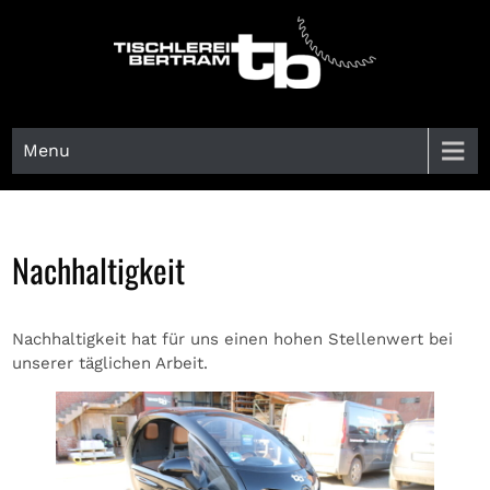
Skip
to
content
Tischlerei Bertram
Innenausbau – Möbelbau – Bautischlerei
Menu
Nachhaltigkeit
Nachhaltigkeit hat für uns einen hohen Stellenwert bei
unserer täglichen Arbeit.